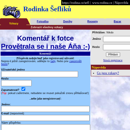
https://rodina.cz/sefl
|
www.rodina.cz
|
Nápověda
Rodinka Šeflíků
Fotoalba
Deníky
Recepty
Bazar
Vzkazy
Zobrazit všechny vzkazy
Přihlášen
: Nikdo
Komentář k fotce
Jméno
Provětrala se i naše Áňa :-)
Heslo
Komentář
Příspěvek zadejte buď jako registrovaný uživatel:
Nová registrace
Nejste-li ještě zaregistrováni, udělejte to
tady
.
Nebo jste
zapomněli
heslo
?
Nápověda
Uživatelské jméno
Co jsou vzkazy?
Heslo
Zapamatovat?
(
Tip:
pokud zaškrtnete, nebudete se muset pokaždé znovu přihlašovat!)
...nebo jako neregistrovaný:
Jméno:
E-mail
(nepovinné)
Název příspěvku: