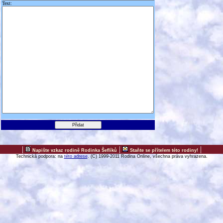
Text:
|
|
|
Napište vzkaz rodině Rodinka Šeflíků
Staňte se přítelem této rodiny!
Technická podpora: na
této adrese
. (C) 1999-2011 Rodina Online, všechna práva vyhrazena.