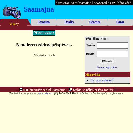
https://rodina.cz/saamajna
|
www.rodina.cz
|
Nápověda
Saamajna
Fotoalba
Deníky
Recepty
Bazar
Vzkazy
Přihlášen
: Nikdo
Nenalezen žádný příspěvek.
Jméno
Heslo
Příspěvky
až
z
0
Nová registrace
Nápověda
Co jsou vzkazy?
|
|
|
Napište vzkaz rodině Saamajna
Staňte se přítelem této rodiny!
Technická podpora: na
této adrese
. (C) 1999-2011 Rodina Online, všechna práva vyhrazena.